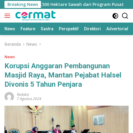
Langsung
ilangan Jatah 7.500 Hektare Sawah dari Program Pusat
Breaking News
ke
konten
News
Feature
Sastra
Perspektif
Direktori
Advertorial
Beranda
News
News
Korupsi Anggaran Pembangunan
Masjid Raya, Mantan Pejabat Halsel
Divonis 5 Tahun Penjara
Redaksi
7 Agustus 2024