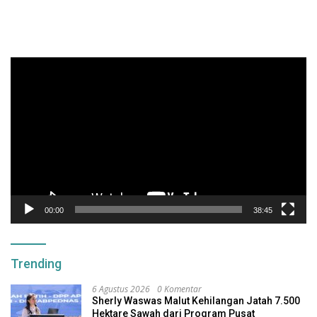
Pemutar
Video
00:00
38:45
Trending
6 Agustus 2026
0 Komentar
Sherly Waswas Malut Kehilangan Jatah 7.500
Hektare Sawah dari Program Pusat