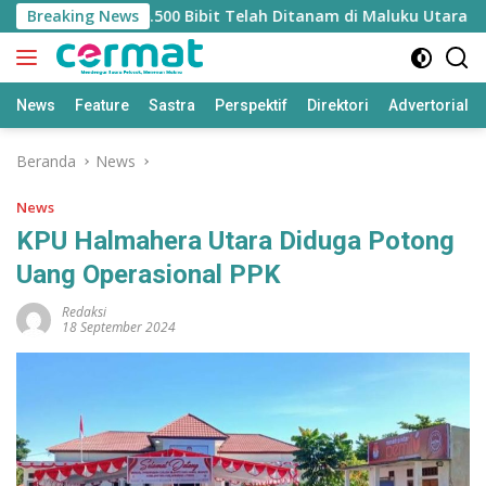
Langsung
tasi Mangrove, 36.500 Bibit Telah Ditanam di Maluku Utara
Breaking News
ke
konten
News
Feature
Sastra
Perspektif
Direktori
Advertorial
Beranda
News
News
KPU Halmahera Utara Diduga Potong
Uang Operasional PPK
Redaksi
18 September 2024