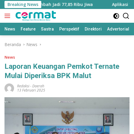
Langsung
ku Utara Bertambah Jadi 77,85 Ribu Jiwa
Breaking News
Aplikasi ‘Tera
ke
konten
News
Feature
Sastra
Perspektif
Direktori
Advertorial
Beranda
News
News
Laporan Keuangan Pemkot Ternate
Mulai Diperiksa BPK Malut
Redaksi
-
Daerah
13 Februari 2025