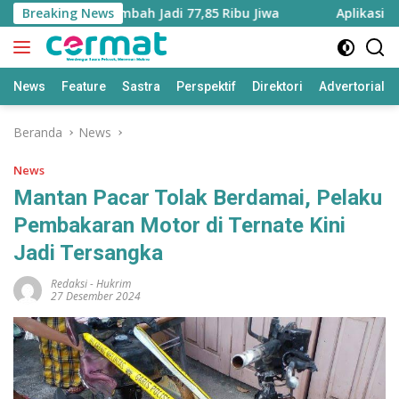
Langsung
ku Utara Bertambah Jadi 77,85 Ribu Jiwa
Breaking News
Aplikasi ‘Tera
ke
konten
News
Feature
Sastra
Perspektif
Direktori
Advertorial
Beranda
News
News
Mantan Pacar Tolak Berdamai, Pelaku
Pembakaran Motor di Ternate Kini
Jadi Tersangka
Redaksi
-
Hukrim
27 Desember 2024