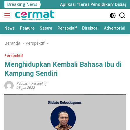
Langsung
bu Jiwa
Breaking News
Aplikasi ‘Teras Pendidikan’ Disiapkan untuk Pan
ke
konten
News
Feature
Sastra
Perspektif
Direktori
Advertorial
Beranda
Perspektif
Perspektif
Menghidupkan Kembali Bahasa Ibu di
Kampung Sendiri
Redaksi
-
Perspektif
28 Juli 2022