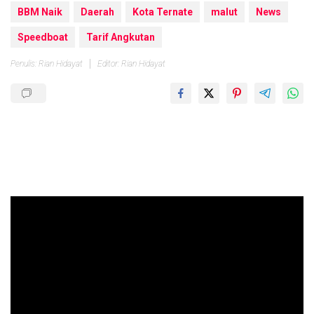
BBM Naik
Daerah
Kota Ternate
malut
News
Speedboat
Tarif Angkutan
Penulis: Rian Hidayat
Editor: Rian Hidayat
Pemutar
Video