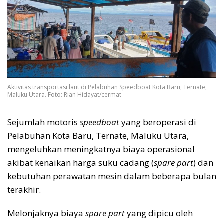
Aktivitas transportasi laut di Pelabuhan Speedboat Kota Baru, Ternate,
Maluku Utara. Foto: Rian Hidayat/cermat
Sejumlah motoris
speedboat
yang beroperasi di
Pelabuhan Kota Baru, Ternate, Maluku Utara,
mengeluhkan meningkatnya biaya operasional
akibat kenaikan harga suku cadang (
spare part
) dan
kebutuhan perawatan mesin dalam beberapa bulan
terakhir.
Melonjaknya biaya
spare part
yang dipicu oleh