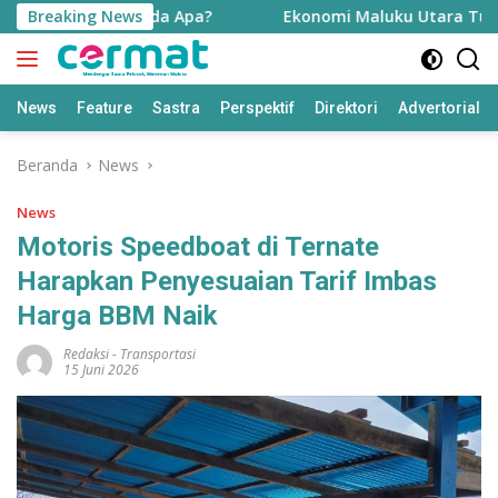
Langsung
Kemerdekaan, Ada Apa?
Breaking News
Ekonomi Maluku Utara Tumbuh Ti
ke
konten
News
Feature
Sastra
Perspektif
Direktori
Advertorial
Beranda
News
News
Motoris Speedboat di Ternate
Harapkan Penyesuaian Tarif Imbas
Harga BBM Naik
Redaksi
-
Transportasi
15 Juni 2026