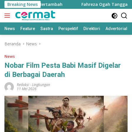
Langsung
kin Justru Bertambah
Breaking News
Fahreza Ogah Tanggapi Dugaan F
ke
konten
News
Feature
Sastra
Perspektif
Direktori
Advertorial
Beranda
News
News
Nobar Film Pesta Babi Masif Digelar
di Berbagai Daerah
Redaksi
-
Lingkungan
11 Mei 2026