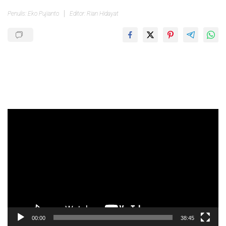
Penulis: Eko Pujianto
Editor: Rian Hidayat
Pemutar
Video
00:00
38:45