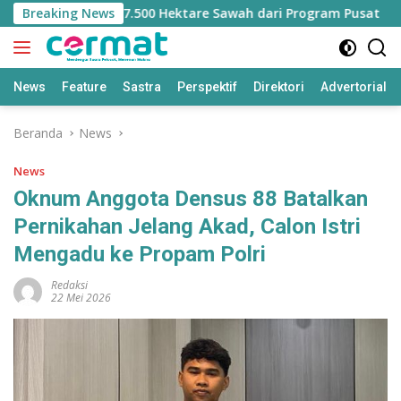
Langsung
ilangan Jatah 7.500 Hektare Sawah dari Program Pusat
Breaking News
ke
konten
News
Feature
Sastra
Perspektif
Direktori
Advertorial
Beranda
News
News
Oknum Anggota Densus 88 Batalkan
Pernikahan Jelang Akad, Calon Istri
Mengadu ke Propam Polri
Redaksi
22 Mei 2026