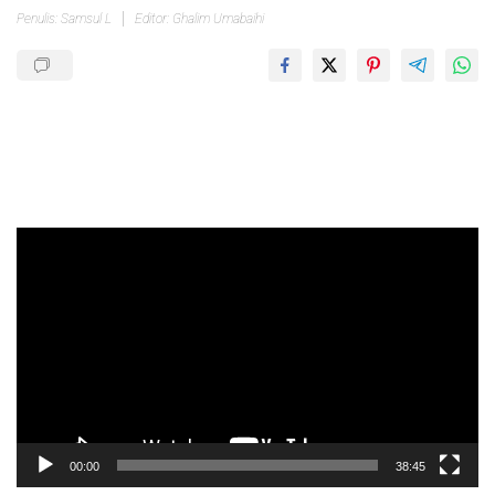
Penulis: Samsul L
Editor: Ghalim Umabaihi
Pemutar
Video
00:00
38:45