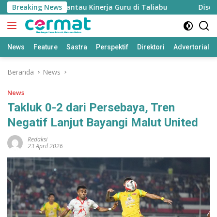
Langsung
iapkan untuk Pantau Kinerja Guru di Taliabu
Breaking News
Disdik Tal
ke
konten
News
Feature
Sastra
Perspektif
Direktori
Advertorial
Beranda
News
News
Takluk 0-2 dari Persebaya, Tren
Negatif Lanjut Bayangi Malut United
Redaksi
23 April 2026