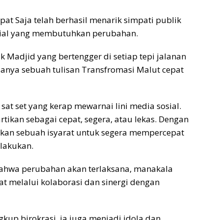
apat Saja telah berhasil menarik simpati publik
nial yang membutuhkan perubahan.
ik Madjid yang bertengger di setiap tepi jalanan
danya sebuah tulisan Transfromasi Malut cepat
t sat set yang kerap mewarnai lini media sosial.
tikan sebagai cepat, segera, atau lekas. Dengan
arkan sebuah isyarat untuk segera mempercepat
ilakukan.
bahwa perubahan akan terlaksana, manakala
at melalui kolaborasi dan sinergi dengan
up birokrasi, ia juga menjadi idola dan