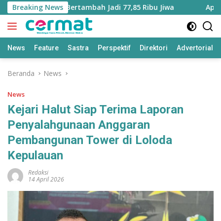
Langsung
 Maluku Utara Bertambah Jadi 77,85 Ribu Jiwa
Breaking News
Aplikasi 
ke
konten
News
Feature
Sastra
Perspektif
Direktori
Advertorial
Beranda
News
News
Kejari Halut Siap Terima Laporan
Penyalahgunaan Anggaran
Pembangunan Tower di Loloda
Kepulauan
Redaksi
14 April 2026