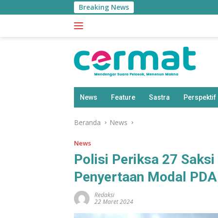
Langsung
Breaking News
ke
konten
News
Feature
Sastra
Perspektif
Beranda
News
News
Polisi Periksa 27 Saks
Penyertaan Modal PDA
Redaksi
22 Maret 2024