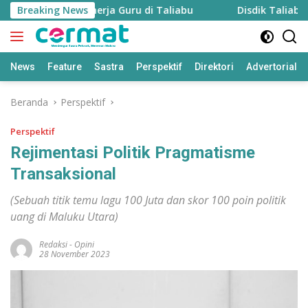
Langsung
uk Pantau Kinerja Guru di Taliabu
Breaking News
Disdik Taliabu Gagas 
ke
konten
News
Feature
Sastra
Perspektif
Direktori
Advertorial
Beranda
Perspektif
Perspektif
Rejimentasi Politik Pragmatisme
Transaksional
(Sebuah titik temu lagu 100 Juta dan skor 100 poin politik
uang di Maluku Utara)
Redaksi
-
Opini
28 November 2023