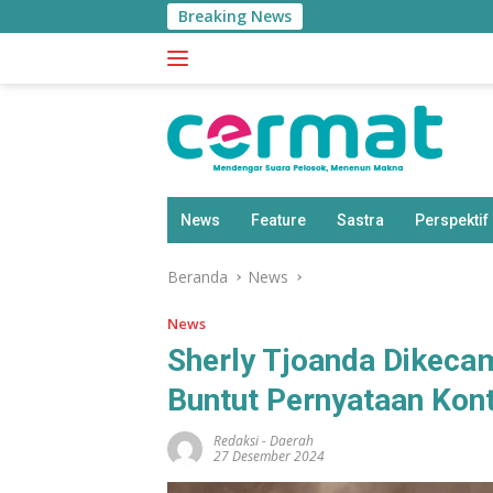
Langsung
Breaking News
ke
konten
News
Feature
Sastra
Perspektif
Beranda
News
News
Sherly Tjoanda Dikec
Buntut Pernyataan Kont
Redaksi
-
Daerah
27 Desember 2024