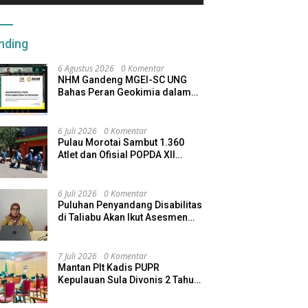
nding
6 Agustus 2026
0 Komentar
NHM Gandeng MGEI-SC UNG
Bahas Peran Geokimia dalam
Industri Pertambangan
6 Juli 2026
0 Komentar
Pulau Morotai Sambut 1.360
Atlet dan Ofisial POPDA XII
Maluku Utara
6 Juli 2026
0 Komentar
Puluhan Penyandang Disabilitas
di Taliabu Akan Ikut Asesmen
dari Kemensos
7 Juli 2026
0 Komentar
Mantan Plt Kadis PUPR
Kepulauan Sula Divonis 2 Tahun
Penjara, Direktur CV SBU
Dihukum 4 Tahun