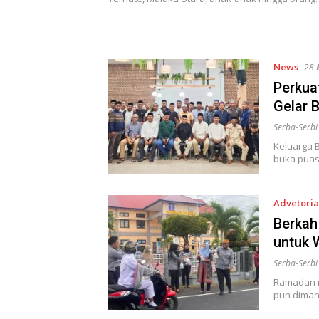
News
28 
Perkua
Gelar 
Serba-Serb
Keluarga 
buka puas
Advetoria
Berkah
untuk 
Serba-Serb
Ramadan m
pun diman