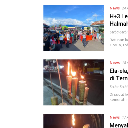
News
24 
H+3 Le
Halmah
Serba-Serb
Ratusan k
Gorua, To
News
18 
Ela-el
di Ter
Serba-Serb
Di sudut h
kemerah-m
News
17 
Menyal