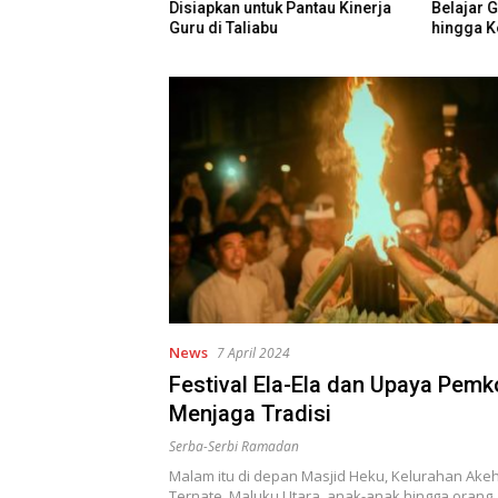
a Bertambah Jadi
Disiapkan untuk Pantau Kinerja
Belajar 
iwa
Guru di Taliabu
hingga K
Kurikulu
News
7 April 2024
Festival Ela-Ela dan Upaya Pemk
Menjaga Tradisi
Serba-Serbi Ramadan
Malam itu di depan Masjid Heku, Kelurahan Ake
Ternate, Maluku Utara, anak-anak hingga orang