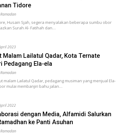
anan Tidore
i Ramadan
dore, Husain Sjah, segera menyalakan beberapa sumbu obor
fazkan Surah Al- Fatihah dan…
April 2023
 Malam Lailatul Qadar, Kota Ternate
ri Pedagang Ela-ela
i Ramadan
 malam Lailatul Qadar, pedagang musiman yang menjual Ela-
bor mulai membanjiri bahu jalan…
April 2022
aborasi dengan Media, Alfamidi Salurkan
Ramadhan ke Panti Asuhan
i Ramadan