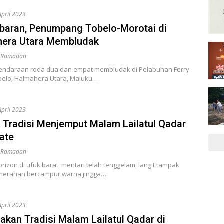
April 2023
baran, Penumpang Tobelo-Morotai di
era Utara Membludak
i Ramadan
endaraan roda dua dan empat membludak di Pelabuhan Ferry
belo, Halmahera Utara, Maluku…
April 2023
a, Tradisi Menjemput Malam Lailatul Qadar
nate
i Ramadan
orizon di ufuk barat, mentari telah tenggelam, langit tampak
erahan bercampur warna jingga….
April 2023
akan Tradisi Malam Lailatul Qadar di