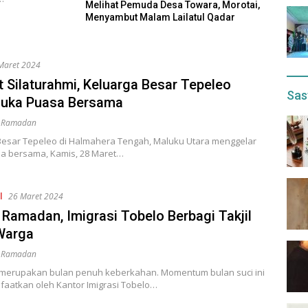
Melihat Pemuda Desa Towara, Morotai,
Menyambut Malam Lailatul Qadar
Maret 2024
t Silaturahmi, Keluarga Besar Tepeleo
Sas
Buka Puasa Bersama
i Ramadan
Besar Tepeleo di Halmahera Tengah, Maluku Utara menggelar
a bersama, Kamis, 28 Maret…
l
26 Maret 2024
 Ramadan, Imigrasi Tobelo Berbagi Takjil
Warga
i Ramadan
erupakan bulan penuh keberkahan. Momentum bulan suci ini
faatkan oleh Kantor Imigrasi Tobelo…