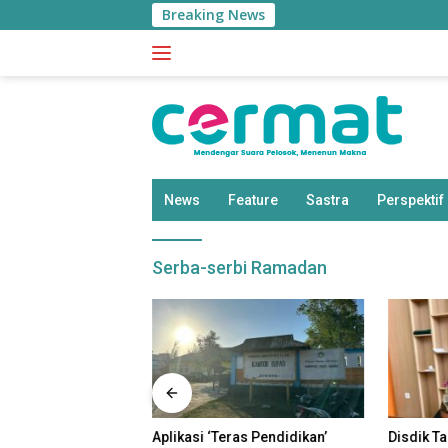
Langsung
Breaking News
BPS:
ke
konten
News
Feature
Sastra
Perspektif
Serba-serbi Ramadan
uk Miskin di
Aplikasi ‘Teras Pendidikan’
Disdik T