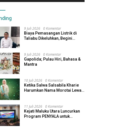
kan Program Afirmasi
Menjaga Inflasi Maluku Utara
M
 Berjalan
K
nding
9 Juli 2026
0 Komentar
Biaya Pemasangan Listrik di
Taliabu Dikeluhkan, Begini
Respons PLN
9 Juli 2026
0 Komentar
Gapolida; Pulau Hiri, Bahasa &
Mantra
10 Juli 2026
0 Komentar
Ketika Salwa Salsabila Kharie
Harumkan Nama Morotai Lewat
Duta Ekobudaya Indonesia
11 Juli 2026
0 Komentar
Kejati Maluku Utara Luncurkan
Program PENYALA untuk
Tingkatkan Kinerja Jaksa