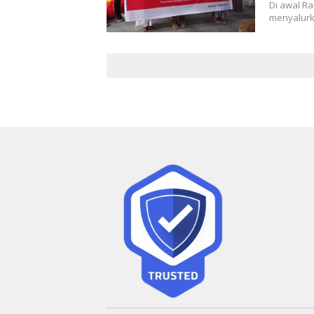
Di awal R
menyalurk