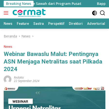
Langsung
 7.500 Hektare Sawah dari Program Pusat
Breaking News
Bapperida: T
ke
konten
News
Feature
Sastra
Perspektif
Direktori
Advertorial
Beranda
News
News
Webinar Bawaslu Malut: Pentingnya
ASN Menjaga Netralitas saat Pilkada
2024
Redaksi
22 September 2024