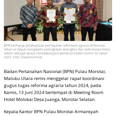
BPN berharap pelaksanaan percepatan reformasi agraria di Morotai
tahun ini dapat mengalami peningkatan sinergitas dan sinkronisasi lintas
sektor sebagai upaya mendukung peraturan presiden nomor 62 tahun
2023. Foto: Aswan/cermat
Badan Pertanahan Nasional (BPN) Pulau Morotai,
Maluku Utara remis menggelar rapat koordinasi
gugus tugas reforma agraria tahun 2024, pada
Kamis, 13 Juni 2024 bertempat di Meeting Room
Hotel Molokai Desa Juanga, Morotai Selatan.
Kepala Kantor BPN Pulau Morotai Armansyah