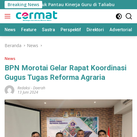
Langsung
 Disiapkan untuk Pantau Kinerja Guru di Taliabu
Breaking News
Disdik
ke
konten
News
Feature
Sastra
Perspektif
Direktori
Advertorial
Beranda
News
News
BPN Morotai Gelar Rapat Koordinasi
Gugus Tugas Reforma Agraria
Redaksi
-
Daerah
13 Juni 2024