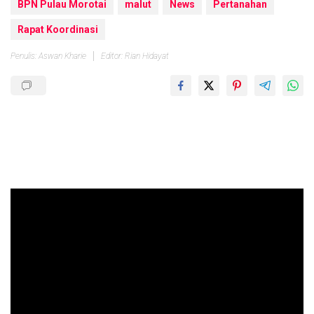
BPN Pulau Morotai
malut
News
Pertanahan
Rapat Koordinasi
Penulis: Aswan Kharie
Editor: Rian Hidayat
Pemutar
Video