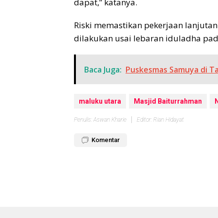
dapat,” katanya.
Riski memastikan pekerjaan lanjutan
dilakukan usai lebaran iduladha pada
Baca Juga:
Puskesmas Samuya di Ta
maluku utara
Masjid Baiturrahman
Penulis: Aswan Kharie
Editor: Rian Hidayat
Komentar