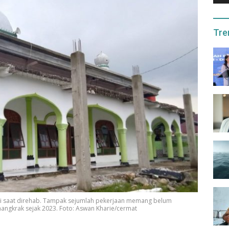
Tre
i saat direhab. Tampak sejumlah pekerjaan memang belum
angkrak sejak 2023. Foto: Aswan Kharie/cermat