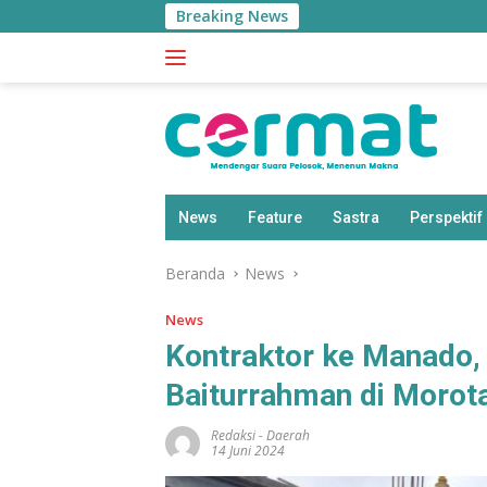
Langsung
Breaking News
ke
konten
News
Feature
Sastra
Perspektif
Beranda
News
News
Kontraktor ke Manado,
Baiturrahman di Morot
Redaksi
-
Daerah
14 Juni 2024