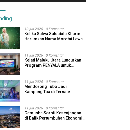
nding
10 Juli 2026
0 Komentar
Ketika Salwa Salsabila Kharie
Harumkan Nama Morotai Lewat
Duta Ekobudaya Indonesia
11 Juli 2026
0 Komentar
Kejati Maluku Utara Luncurkan
Program PENYALA untuk
Tingkatkan Kinerja Jaksa
11 Juli 2026
0 Komentar
Mendorong Tubo Jadi
Kampung Tua di Ternate
11 Juli 2026
0 Komentar
Gemusba Soroti Kesenjangan
di Balik Pertumbuhan Ekonomi
Maluku Utara