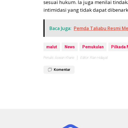
sesuai hukum. Ia juga menilai tind
intimidasi yang tidak dapat dibenar
Baca Juga:
Pemda Taliabu Resmi Mel
malut
News
Pemukulan
Pilkada 
Penulis: Aswan Kharie
Editor: Rian Hidayat
Komentar