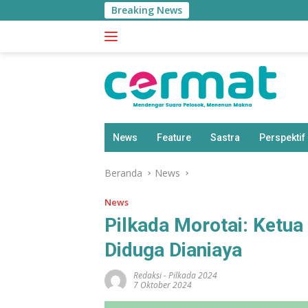
Langsung
Breaking News
ke
konten
News
Feature
Sastra
Perspektif
Beranda
News
News
Pilkada Morotai: Ketu
Diduga Dianiaya
Redaksi
-
Pilkada 2024
7 Oktober 2024