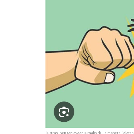
Ilustrasi penganiayaan jurnalis di Halmahera Selatan