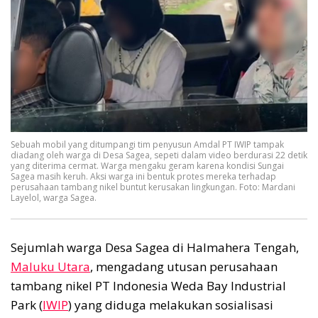
Sebuah mobil yang ditumpangi tim penyusun Amdal PT IWIP tampak
diadang oleh warga di Desa Sagea, sepeti dalam video berdurasi 22 detik
yang diterima cermat. Warga mengaku geram karena kondisi Sungai
Sagea masih keruh. Aksi warga ini bentuk protes mereka terhadap
perusahaan tambang nikel buntut kerusakan lingkungan. Foto: Mardani
Layelol, warga Sagea.
Sejumlah warga Desa Sagea di Halmahera Tengah,
Maluku Utara
, mengadang utusan perusahaan
tambang nikel PT Indonesia Weda Bay Industrial
Park (
IWIP
) yang diduga melakukan sosialisasi