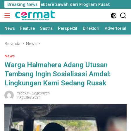
Langsung
atah 7.500 Hektare Sawah dari Program Pusat
Breaking News
Bapperid
ke
konten
News
Feature
Sastra
Perspektif
Direktori
Advertorial
Beranda
News
News
Warga Halmahera Adang Utusan
Tambang Ingin Sosialisasi Amdal:
Lingkungan Kami Sedang Rusak
Redaksi
-
Lingkungan
4 Agustus 2024